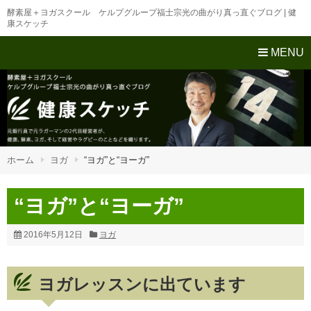
酵素屋＋ヨガスクール ケルプグループ福士宗光の曲がり真っ直ぐブログ | 健
康スケッチ
MENU
ホーム
ヨガ
“ヨガ”と“ヨーガ”
“ヨガ”と“ヨーガ”
2016年5月12日
ヨガ
ヨガレッスンに出ています