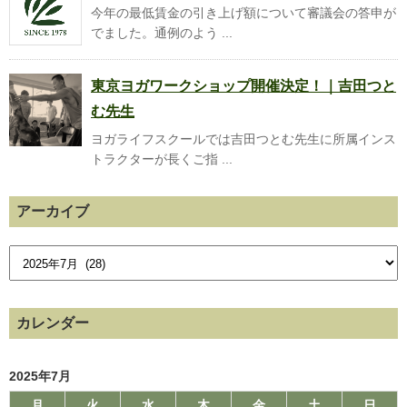
今年の最低賃金の引き上げ額について審議会の答申が
でました。通例のよう ...
東京ヨガワークショップ開催決定！｜吉田つと
む先生
ヨガライフスクールでは吉田つとむ先生に所属インス
トラクターが長くご指 ...
アーカイブ
カレンダー
2025年7月
月
火
水
木
金
土
日