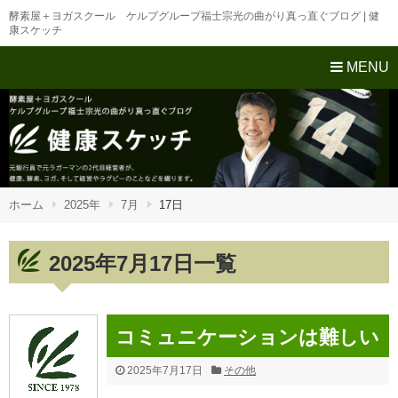
酵素屋＋ヨガスクール ケルプグループ福士宗光の曲がり真っ直ぐブログ | 健
康スケッチ
MENU
ホーム
2025年
7月
17日
2025年7月17日一覧
コミュニケーションは難しい
2025年7月17日
その他