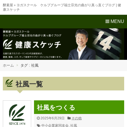
酵素屋＋ヨガスクール ケルプグループ福士宗光の曲がり真っ直ぐブログ | 健
康スケッチ
MENU
ホーム
タグ : 社風
社風一覧
社風をつくる
2025年6月29日
その他
中小企業家同友会
,
社風