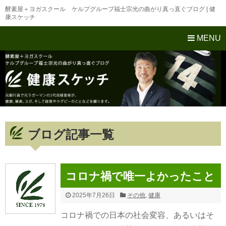
酵素屋＋ヨガスクール ケルプグループ福士宗光の曲がり真っ直ぐブログ | 健
康スケッチ
MENU
ブログ記事一覧
コロナ禍で唯一よかったこと
2025年7月26日
その他
,
健康
コロナ禍での日本の社会変容、あるいはそ