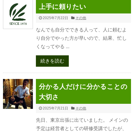
上手に頼りたい
2025年7月22日
その他
なんでも自分でできる人って、人に頼むよ
り自分でやった方が早いので、結果、忙し
くなってやる ...
続きを読む
分かる人だけに分かることの
大切さ
2025年7月21日
その他
先日、東京出張に出ていました。 メインの
予定は経営者としての研修受講でしたが、